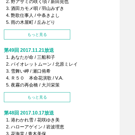
野アザミの咲く頃 / 新田晃也
酒田カモメ唄 / 羽山みずき
艶歌仕事人 / 中条きよし
雨の木屋町 / 丘みどり
もっと見る
第49回 2017.11.21放送
あなたが命 / 三船和子
バイオレットムーン / 北原ミレイ
雪舞い岬 / 瀬口侑希
Ｒ５０ 本命花演歌 / V.A.
夜霧の再会橋 / 大川栄策
もっと見る
第48回 2017.10.17放送
港わかれ雪 / 花咲ゆき美
ハローアゲイン / 岩波理恵
花海棠 / 青木美保