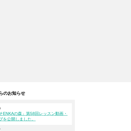
からのお知らせ
0
そENKAの森」第58回レッスン動画・
ブを公開しました。
7