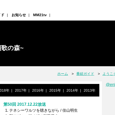
イド
お知らせ
MM21tv
演歌の森~
ホーム
番組ガイド
ようこそ
@en
018年
2017年
2016年
2015年
2014年
2013年
第50回 2017.12.22放送
テネシーワルツを聴きながら / 佳山明生