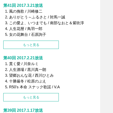
第41回 2017.3.21放送
風の挽歌 / 川崎修二
ありがとう～ふるさと / 対馬一誠
この愛よ、いつまでも / 南部なおと＆紫吹淳
人生花暦 / 鳥羽一郎
女の花舞台 / 石原詢子
もっと見る
第40回 2017.2.21放送
貫く愛 / 川奈ルミ
人生酒場 / 黒川真一朗
望郷おんな花 / 西川ひとみ
十勝厳冬 / 松原のぶえ
R50's 本命 スナック歌謡 / V.A
もっと見る
第39回 2017.1.17放送