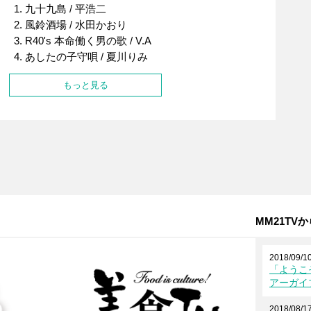
九十九島 / 平浩二
風鈴酒場 / 水田かおり
R40's 本命働く男の歌 / V.A
あしたの子守唄 / 夏川りみ
もっと見る
MM21TV
2018/09/1
「ようこ
アーガイ
2018/08/1