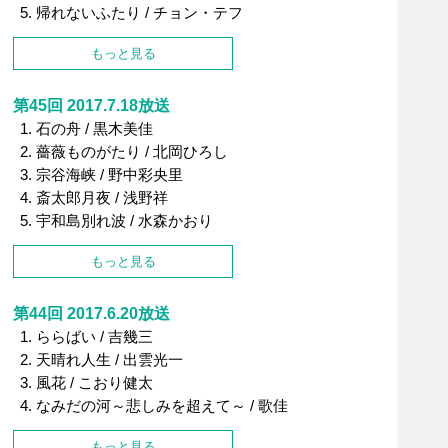
帰れないふたり / チョン・テフ
もっと見る
第45回 2017.7.18放送
石の舟 / 黒木美佳
薔薇ものがたり / 北岡ひろし
宗谷海峡 / 野中彩央里
斎太郎月夜 / 浅野祥
宇和島別れ波 / 水森かおり
もっと見る
第44回 2017.6.20放送
ららばい / 吉幾三
天晴れ人生 / 出雲光一
風花 / こおり健太
なみだの河～悲しみを超えて～ / 歌佳
もっと見る