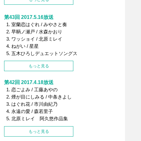
第43回 2017.5.16放送
室蘭恋はぐれ / みやさと奏
早鞆ノ瀬戸 / 水森かおり
ワッショイ / 北原ミレイ
ねがい / 星星
五木ひろしデュエットソングス
もっと見る
第42回 2017.4.18放送
恋ごよみ / 工藤あやの
煙が目にしみる / 中条きよし
はぐれ花 / 市川由紀乃
永遠の愛 / 森若里子
北原ミレイ 阿久悠作品集
もっと見る