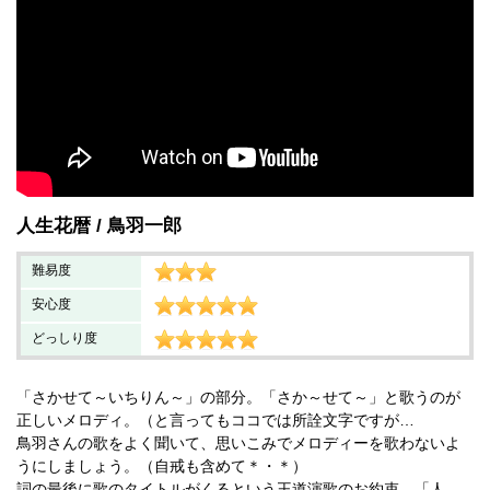
人生花暦
鳥羽一郎
難易度
安心度
どっしり度
「さかせて～いちりん～」の部分。「さか～せて～」と歌うのが
正しいメロディ。（と言ってもココでは所詮文字ですが…
鳥羽さんの歌をよく聞いて、思いこみでメロディーを歌わないよ
うにしましょう。（自戒も含めて＊・＊）
詞の最後に歌のタイトルがくるという王道演歌のお約束。「人