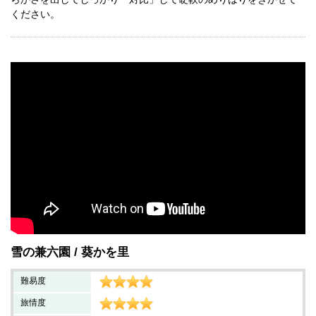
ください。
雪の兼六園
葵かを里
難易度
旅情度