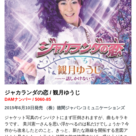
ジャカランダの恋 / 観月ゆうじ
DAMナンバー / 5060-85
2015年6月10日発売 （株）徳間ジャパンコミュニケーションズ
ジャケット写真のインパクトにまず圧倒されますが、曲もキラキ
ラです。 美川憲一さんを思い浮かべるのは私だけでしょうか？今
作から改名したとのこと。きっと、新たな路線を開拓する意図ア