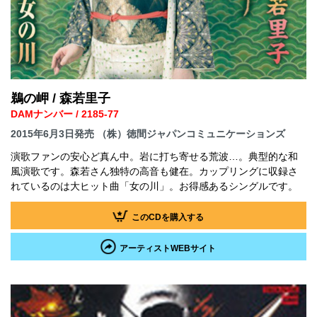
鵜の岬 / 森若里子
DAMナンバー / 2185-77
2015年6月3日発売 （株）徳間ジャパンコミュニケーションズ
演歌ファンの安心ど真ん中。岩に打ち寄せる荒波…。典型的な和
風演歌です。森若さん独特の高音も健在。カップリングに収録さ
れているのは大ヒット曲「女の川」。お得感あるシングルです。
このCDを購入する
アーティストWEBサイト