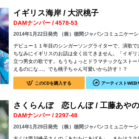
イギリス海岸 / 大沢桃子
DAMナンバー / 4578-53
2014年1月22日発売 （株）徳間ジャパンコミュニケー
デビュー１１年目のシンガーソングライターで、演歌で
ちなみにイギリスのお話は全く出てきません。「イギリ
立つ男女の歌です。もうちょっとドラマチックなストー
えるのにな…。でも桃子ちゃん可愛いから許す！？
このCDを購入する
アーティストWEB
さくらんぼ 恋しんぼ / 工藤あや
DAMナンバー / 2297-48
2014年1月29日発売 （株）徳間ジャパンコミュニケー
古くは西川峰子さんの「あなたにあげる」。または２０