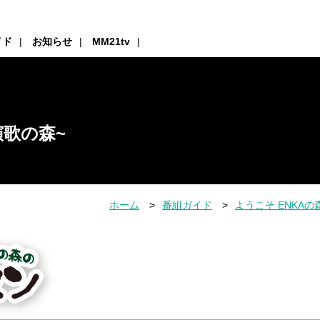
イド
お知らせ
MM21tv
演歌の森~
ホーム
番組ガイド
ようこそ ENKAの